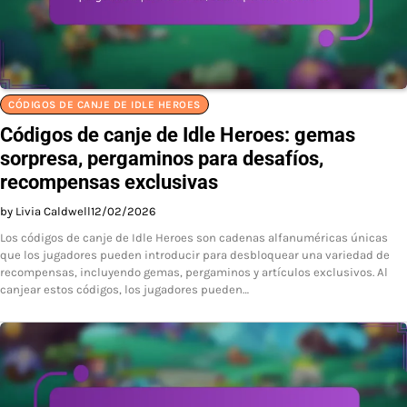
CÓDIGOS DE CANJE DE IDLE HEROES
Códigos de canje de Idle Heroes: gemas
sorpresa, pergaminos para desafíos,
recompensas exclusivas
by Livia Caldwell
12/02/2026
Los códigos de canje de Idle Heroes son cadenas alfanuméricas únicas
que los jugadores pueden introducir para desbloquear una variedad de
recompensas, incluyendo gemas, pergaminos y artículos exclusivos. Al
canjear estos códigos, los jugadores pueden…