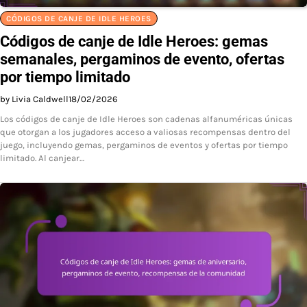
CÓDIGOS DE CANJE DE IDLE HEROES
Códigos de canje de Idle Heroes: gemas
semanales, pergaminos de evento, ofertas
por tiempo limitado
by Livia Caldwell
18/02/2026
Los códigos de canje de Idle Heroes son cadenas alfanuméricas únicas
que otorgan a los jugadores acceso a valiosas recompensas dentro del
juego, incluyendo gemas, pergaminos de eventos y ofertas por tiempo
limitado. Al canjear…