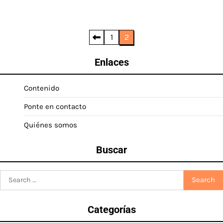
Posts
1
2
pagination
Enlaces
Contenido
Ponte en contacto
Quiénes somos
Buscar
Search
for:
Categorías