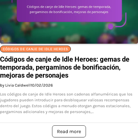
CÓDIGOS DE CANJE DE IDLE HEROES
Códigos de canje de Idle Heroes: gemas de
temporada, pergaminos de bonificación,
mejoras de personajes
by Livia Caldwell
10/02/2026
Los códigos de canje de Idle Heroes son cadenas alfanuméricas que los
jugadores pueden introducir para desbloquear valiosas recompensas
dentro del juego. Estos códigos a menudo otorgan gemas estacionales,
pergaminos adicionales y mejoras de personajes,…
Read more