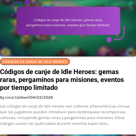
CÓDIGOS DE CANJE DE IDLE HEROES
Códigos de canje de Idle Heroes: gemas
raras, pergaminos para misiones, eventos
por tiempo limitado
by Livia Caldwell
04/03/2026
Los códigos de canje de Idle Heroes son cadenas alfanuméricas únicas
que los jugadores pueden introducir para desbloquear recompensas
valiosas, incluyendo gemas raras y pergaminos para misiones. Estos
códigos suelen ser publicados durante eventos especiales…