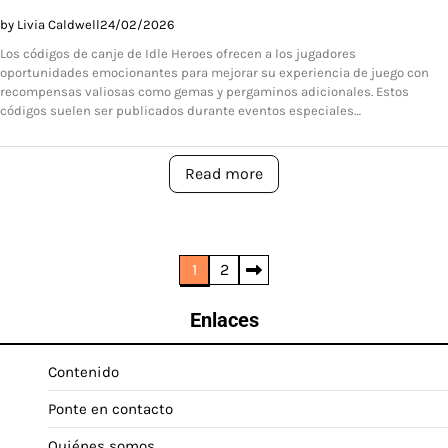
by Livia Caldwell
24/02/2026
Los códigos de canje de Idle Heroes ofrecen a los jugadores
oportunidades emocionantes para mejorar su experiencia de juego con
recompensas valiosas como gemas y pergaminos adicionales. Estos
códigos suelen ser publicados durante eventos especiales…
Read more
Posts
1
2
pagination
Enlaces
Contenido
Ponte en contacto
Quiénes somos