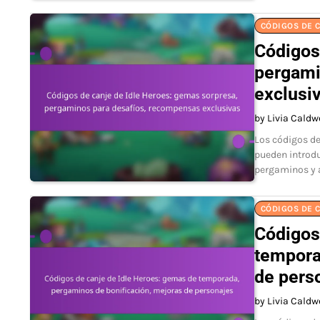
CÓDIGOS DE C
Códigos
pergami
exclusi
by Livia Caldw
Los códigos de
pueden introd
pergaminos y a
CÓDIGOS DE C
Códigos
tempora
de pers
by Livia Caldw