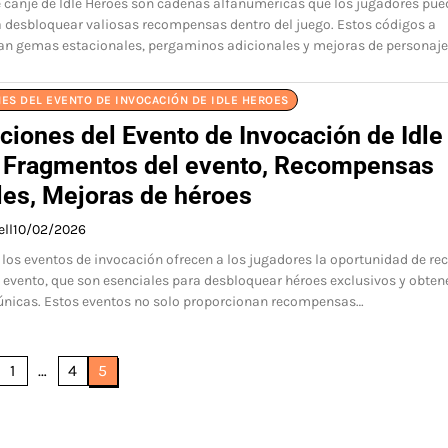
 canje de Idle Heroes son cadenas alfanuméricas que los jugadores pu
a desbloquear valiosas recompensas dentro del juego. Estos códigos a
n gemas estacionales, pergaminos adicionales y mejoras de personaje
ES DEL EVENTO DE INVOCACIÓN DE IDLE HEROES
ciones del Evento de Invocación de Idle
 Fragmentos del evento, Recompensas
les, Mejoras de héroes
ell
10/02/2026
, los eventos de invocación ofrecen a los jugadores la oportunidad de re
evento, que son esenciales para desbloquear héroes exclusivos y obten
nicas. Estos eventos no solo proporcionan recompensas…
1
…
4
5