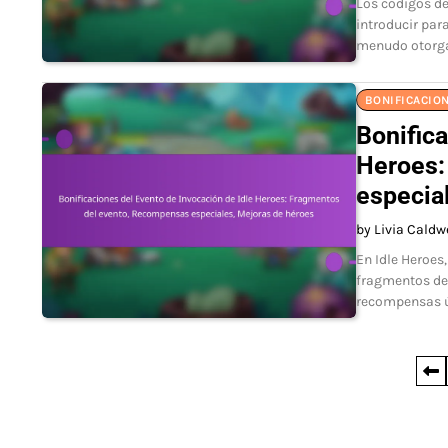
Los códigos de
introducir par
menudo otorga
BONIFICACION
Bonifica
Heroes:
especia
by Livia Caldw
En Idle Heroes
fragmentos de 
recompensas ú
Posts
pagination