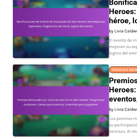
Bonifica
Heroes:
héroe, l
by Livia Caldw
El evento de i
mejoran su exp
logros del even
PREMIOS MEN
Premios
Heroes:
eventos
by Livia Caldw
Los premios me
su participaci
valiosos. Al i