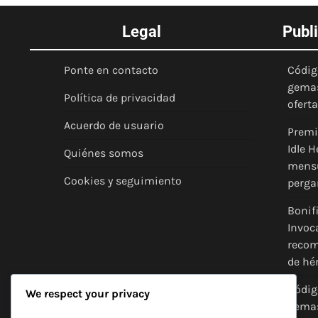
Legal
Publ
Ponte en contacto
Códig
gemas
Política de privacidad
ofert
Acuerdo de usuario
Premi
Idle 
Quiénes somos
mensu
Cookies y seguimiento
perga
Bonif
Invoc
recom
de hé
Códig
We respect your privacy
gemas