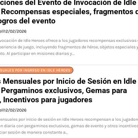
ciones del Evento de Invocación de Idle
 Recompensas especiales, fragmentos 
ogros del evento
ell
12/02/2026
nvocación de Idle Heroes ofrece a los jugadores recompensas exclusivas
eriencia de juego, incluyendo fragmentos de héroe, objetos especiales 
to. Al participar en misiones diarias y…
SUALES POR INGRESO EN IDLE HEROES
 Mensuales por Inicio de Sesión en Idle
 Pergaminos exclusivos, Gemas para
, Incentivos para jugadores
ell
12/02/2026
nsuales por inicio de sesión en Idle Heroes recompensan a los jugador
ón diaria con pergaminos exclusivos, gemas de evento y otros incentivo
niciar sesión de manera constante a…