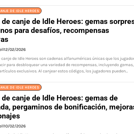
ANJE DE IDLE HEROES
 de canje de Idle Heroes: gemas sorpres
nos para desafíos, recompensas
vas
ell
12/02/2026
 canje de Idle Heroes son cadenas alfanuméricas únicas que los jugado
ucir para desbloquear una variedad de recompensas, incluyendo gemas,
rtículos exclusivos. Al canjear estos códigos, los jugadores pueden…
ANJE DE IDLE HEROES
 de canje de Idle Heroes: gemas de
da, pergaminos de bonificación, mejora
onajes
ell
10/02/2026