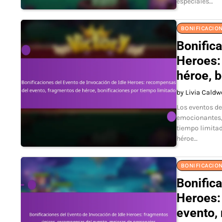
especiales…
BONIFICACION
Bonifica
Heroes:
héroe, b
by Livia Caldw
Los eventos de
emocionantes, 
tiempo limitad
héroe…
BONIFICACION
Bonifica
Heroes:
evento,