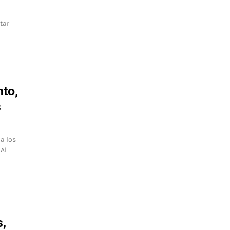
tar
to,
s
a los
 Al
,