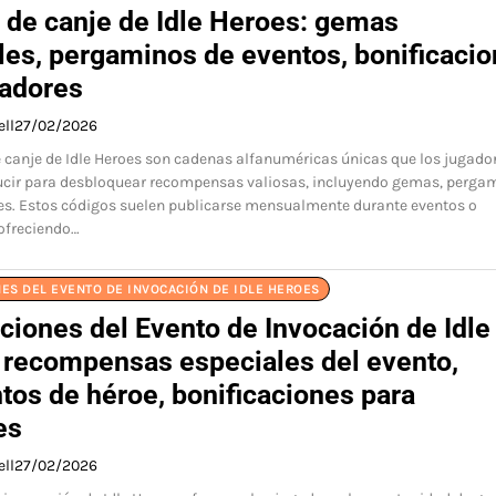
 de canje de Idle Heroes: gemas
es, pergaminos de eventos, bonificaci
gadores
ell
27/02/2026
 canje de Idle Heroes son cadenas alfanuméricas únicas que los jugado
ucir para desbloquear recompensas valiosas, incluyendo gemas, perga
es. Estos códigos suelen publicarse mensualmente durante eventos o
ofreciendo…
ES DEL EVENTO DE INVOCACIÓN DE IDLE HEROES
ciones del Evento de Invocación de Idle
 recompensas especiales del evento,
tos de héroe, bonificaciones para
es
ell
27/02/2026