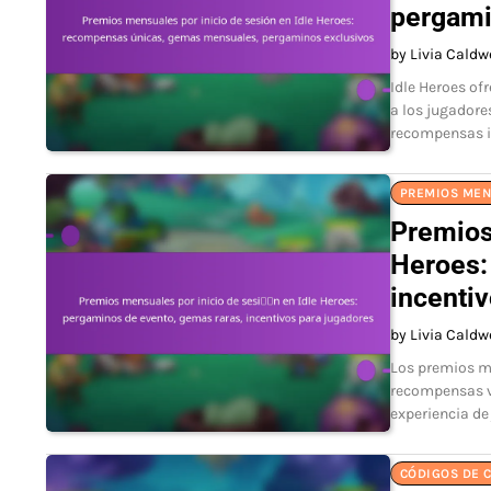
pergami
by Livia Caldw
Idle Heroes o
a los jugadore
recompensas i
PREMIOS MEN
Premios
Heroes:
incenti
by Livia Caldw
Los premios me
recompensas va
experiencia de
CÓDIGOS DE C