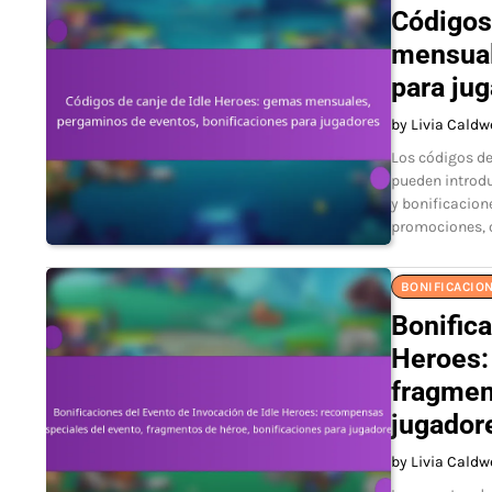
Códigos
mensual
para ju
by Livia Caldw
Los códigos de
pueden introd
y bonificacion
promociones, 
BONIFICACION
Bonifica
Heroes:
fragmen
jugador
by Livia Caldw