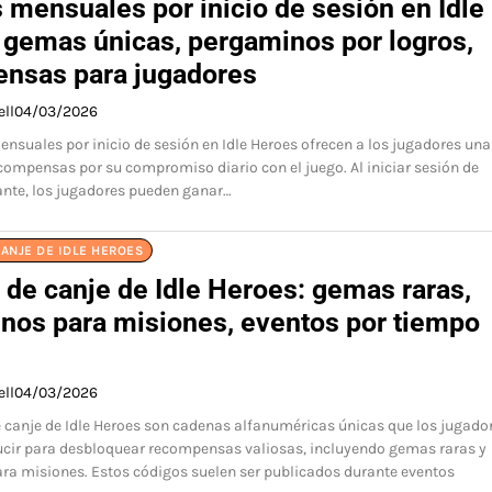
 mensuales por inicio de sesión en Idle
 gemas únicas, pergaminos por logros,
nsas para jugadores
ell
04/03/2026
nsuales por inicio de sesión en Idle Heroes ofrecen a los jugadores una
compensas por su compromiso diario con el juego. Al iniciar sesión de
nte, los jugadores pueden ganar…
ANJE DE IDLE HEROES
 de canje de Idle Heroes: gemas raras,
nos para misiones, eventos por tiempo
ell
04/03/2026
 canje de Idle Heroes son cadenas alfanuméricas únicas que los jugado
ucir para desbloquear recompensas valiosas, incluyendo gemas raras y
a misiones. Estos códigos suelen ser publicados durante eventos