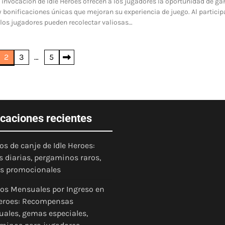
 invocación de Idle Heroes ofrecen a los jugadores la oportunidad de ga
bonificaciones únicas que mejoran su experiencia de juego. Al particip
 los jugadores pueden recolectar valiosas…
2
3
…
5
icaciones recientes
os de canje de Idle Heroes:
 diarias, pergaminos raros,
as promocionales
os Mensuales por Ingreso en
Heroes: Recompensas
ales, gemas especiales,