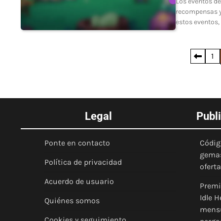
Los eventos de
recompensas y 
estos eventos,
Posts
1
pagination
Legal
Publ
Ponte en contacto
Códig
gemas
Política de privacidad
ofert
Acuerdo de usuario
Premi
Idle 
Quiénes somos
mensu
Cookies y seguimiento