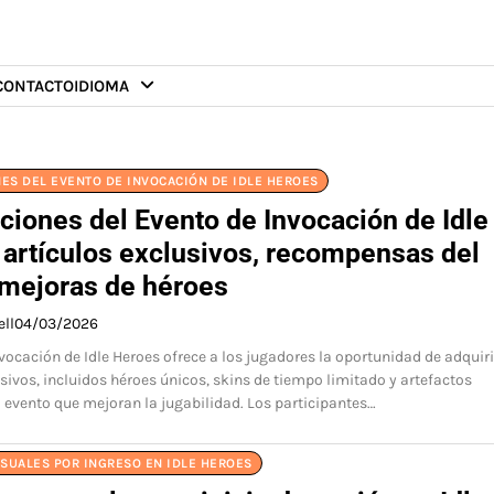
CONTACTO
IDIOMA
ES DEL EVENTO DE INVOCACIÓN DE IDLE HEROES
ciones del Evento de Invocación de Idle
 artículos exclusivos, recompensas del
 mejoras de héroes
ell
04/03/2026
nvocación de Idle Heroes ofrece a los jugadores la oportunidad de adquiri
usivos, incluidos héroes únicos, skins de tiempo limitado y artefactos
l evento que mejoran la jugabilidad. Los participantes…
SUALES POR INGRESO EN IDLE HEROES