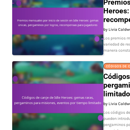
Premios
Heroes:
recompe
by Livia Caldw
Los premios me
variedad de re
manera consta
CÓDIGOS DE C
Códigos
pergami
limitado
by Livia Caldw
Los códigos de
pueden introd
pergaminos par