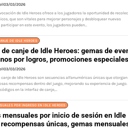
ell
03/03/2026
nvocación de Idle Heroes ofrece a los jugadores la oportunidad de recolec
cos, que son vitales para mejorar personajes y desbloquear nuevas
l participar en este evento, los jugadores pueden…
ANJE DE IDLE HEROES
 de canje de Idle Heroes: gemas de even
nos por logros, promociones especiale
ell
03/03/2026
 canje de Idle Heroes son secuencias alfanuméricas únicas que otorgan 
osas recompensas dentro del juego, mejorando su experiencia de juego.
códigos en la interfaz de canje,…
SUALES POR INGRESO EN IDLE HEROES
 mensuales por inicio de sesión en Idle
 recompensas únicas, gemas mensuales