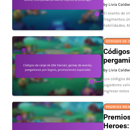
by Livia Caldw
El evento de i
fragmentos úni
habilidades. A
CÓDIGOS DE C
Códigos
pergami
by Livia Caldw
Los códigos de
jugadores vali
ingresar estos 
PREMIOS MEN
Premios
Heroes: